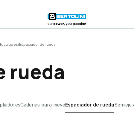
tocultores
Espaciador de rueda
e rueda
pliadores
Cadenas para nieve
Espaciador de rueda
Semieje 