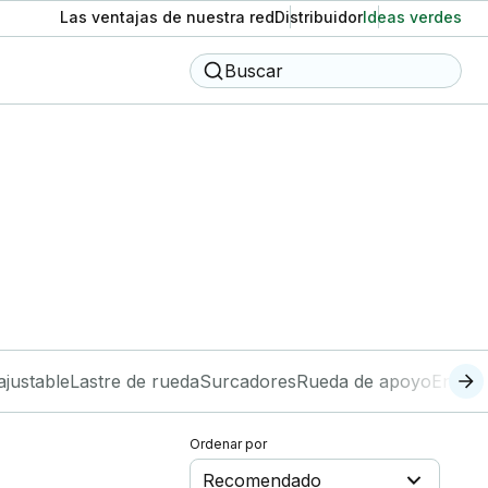
Las ventajas de nuestra red
Distribuidor
Ideas verdes
Buscar
ajustable
Lastre de rueda
Surcadores
Rueda de apoyo
Engan
Ordenar por
Recomendado