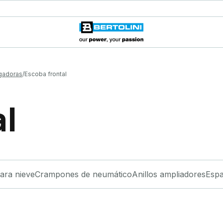
gadoras
Escoba frontal
al
ara nieve
Crampones de neumático
Anillos ampliadores
Espa