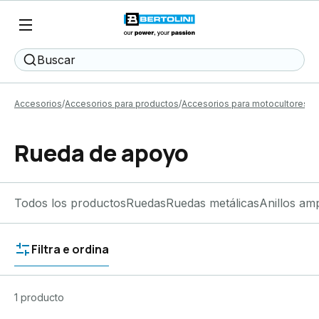
Buscar
Accesorios
Accesorios para productos
Accesorios para motocultores
R
Rueda de apoyo
Todos los productos
Ruedas
Ruedas metálicas
Anillos am
Filtra e ordina
1 producto