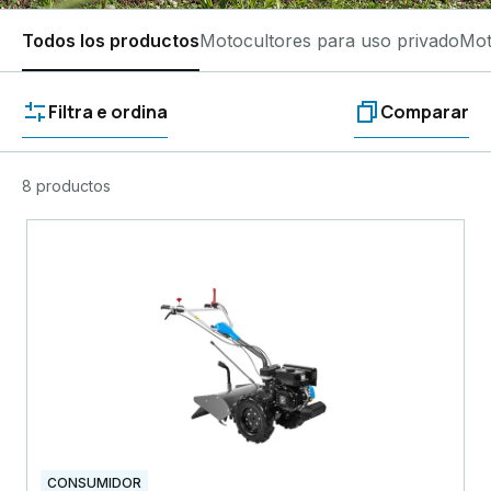
Todos los productos
Motocultores para uso privado
Mot
Filtra e ordina
Comparar
8 productos
CONSUMIDOR