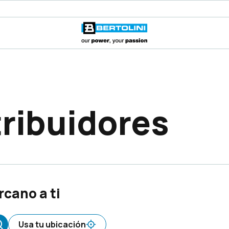
tribuidores
rcano a ti
Usa tu ubicación