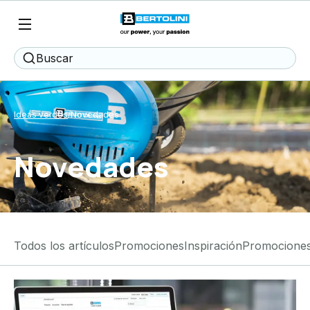
Buscar
Ideas verdes
Novedades
Novedades
Todos los artículos
Promociones
Inspiración
Promocione