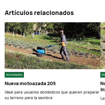
Artículos relacionados
Novedades
N
Nueva motoazada 205
N
I
Ideal para usuarios domésticos que quieren preparar
su terreno para la siembra
La