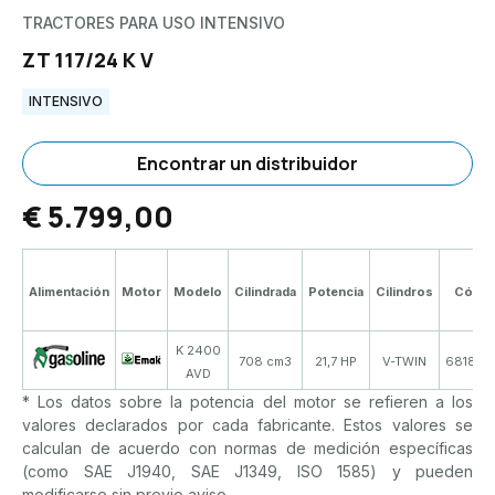
TRACTORES PARA USO INTENSIVO
ZT 117/24 K V
INTENSIVO
Encontrar un distribuidor
€ 5.799,00
Alimentación
Motor
Modelo
Cilindrada
Potencia
Cilindros
Códig
K 2400
708 cm3
21,7 HP
V-TWIN
681890
AVD
* Los datos sobre la potencia del motor se refieren a los
valores declarados por cada fabricante. Estos valores se
calculan de acuerdo con normas de medición específicas
(como SAE J1940, SAE J1349, ISO 1585) y pueden
modificarse sin previo aviso.