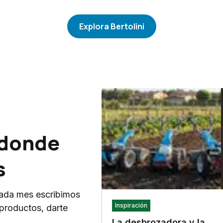
Explora Bertolini
 donde
s
 cada mes escribimos
Inspiración
 productos, darte
La desbrozadora y la