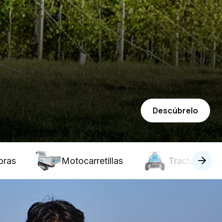
Descúbrelo
oras
Motocarretillas
Tractores